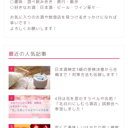
○趣味：食べ飲み歩き・旅行・散歩
○好きなお酒：日本酒・ビール・ワイン等々…
お気に入りのお酒や飲食店を見つけるきっかけになれば
幸いです！
よろしくお願いします！
最近の人気記事
1
日本酒検定3級の受検決意から合
格まで！対策方法も伝授します！
2
4月は花を思わすラベルや名前！
「北白川にしむら酒店」試飲会へ
参加しました！
3
安くて美味しいは当たり前！接客