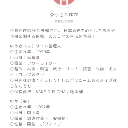
ゆうき＆ゆか
飲食好き夫婦
京都在住の30代夫婦です。 日本酒を中心としたお酒や
食事に関する情報、また日々の生活を発信！
ゆうき（夫）サイト管理人
○生まれ年：1990年
○出身：滋賀県
○職業：フリーライター
○趣味：お酒・料理・旅行・サウナ・読書・映画・ギタ
ー・ゴルフ等々…
○好きなお酒：どっしりとしたボリュームあるタイプな
らなんでも
○保有資格：SAKE DIPLOMA／唎酒師
ゆか（妻）
○生まれ年：1992年
○出身：岡山県
○職業：派遣社員（一般事務）
○性格：陽気・ポジティブ