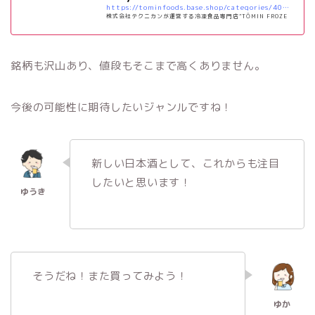
https://tominfoods.base.shop/categories/4015629
株式会社テクニカンが運営する冷凍食品専門店”TŌMIN FROZE
N”の公式ECサイト。液体凍結機「凍眠（とうみん）」で凍らせ
た食品のみを取り扱っています。通常の冷凍方法で凍らせると食
品の細胞を壊してしまいますが、凍眠は細胞を壊さないため、美
銘柄も沢山あり、値段もそこまで高くありません。
味しさそのまま！産地で水揚げされたままの鮮度のお魚や作り立
ての生ソーセージの美味しさを冷凍でキープしています！長期保
管もできるため、ご自宅用にもギフト用にも最高です！【TŌMI
N FROZEN店舗情報】〒224-0041神奈川県横浜市都筑区仲町
今後の可能性に期待したいジャンルですね！
台1-32-5 Kビルディング1F
新しい日本酒として、これからも注目
したいと思います！
そうだね！また買ってみよう！