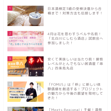
1
日本酒検定3級の受検決意から合
格まで！対策方法も伝授します！
2
4月は花を思わすラベルや名前！
「北白川にしむら酒店」試飲会へ
参加しました！
3
安くて美味しいは当たり前！接客
レベルがとんでもない居酒屋「串
八」四条烏丸店
4
「FOMUS」は「枡」に新しい体
験価値を創造する！プロジェクト
の魅力から今後の展望を取材して
きた！
5
「Meets Regional」主催！酒祭