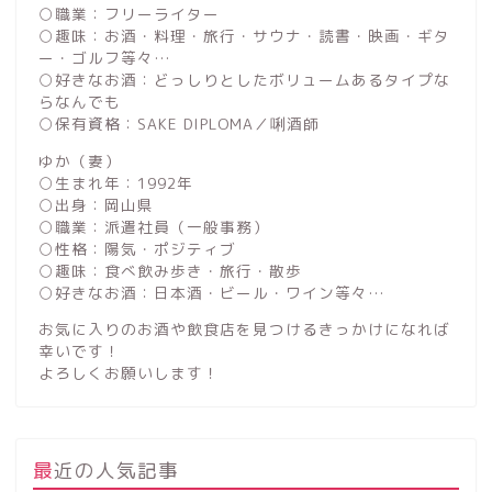
○職業：フリーライター
○趣味：お酒・料理・旅行・サウナ・読書・映画・ギタ
ー・ゴルフ等々…
○好きなお酒：どっしりとしたボリュームあるタイプな
らなんでも
○保有資格：SAKE DIPLOMA／唎酒師
ゆか（妻）
○生まれ年：1992年
○出身：岡山県
○職業：派遣社員（一般事務）
○性格：陽気・ポジティブ
○趣味：食べ飲み歩き・旅行・散歩
○好きなお酒：日本酒・ビール・ワイン等々…
お気に入りのお酒や飲食店を見つけるきっかけになれば
幸いです！
よろしくお願いします！
最近の人気記事