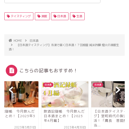
テイスティング
凍眠
日本酒
生酒
HOME
日本酒
【日本酒テイスティング】冷凍で届く日本酒！？羽根屋 純米吟醸 煌火の凍眠生
酒！
こちらの記事もおすすめ！
酒
日本酒
日本酒
酒記録帳 今月飲んだ
【日本酒テイスティン
「SAKE Spring 20
本酒まとめ！【2023
グ】室町時代の製法が復
祭り」！全国各地か
4月編】
活！「鷹長 菩提酛」で
数の蔵元...
当...
2023年4月30日
2023年7